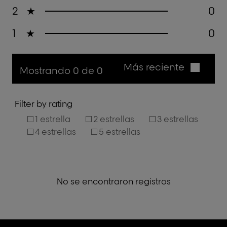
2
★
0
1
★
0
Más reciente
Mostrando 0 de 0
Filter by rating
1 estrella
2 estrellas
3 estrellas
4 estrellas
5 estrellas
No se encontraron registros