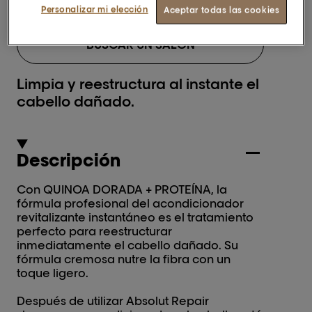
Personalizar mi elección
Aceptar todas las cookies
BUSCAR UN SALÓN
Limpia y reestructura al instante el
cabello dañado.
Descripción
Con QUINOA DORADA + PROTEÍNA, la
fórmula profesional del acondicionador
revitalizante instantáneo es el tratamiento
perfecto para reestructurar
inmediatamente el cabello dañado. Su
fórmula cremosa nutre la fibra con un
toque ligero.
Después de utilizar Absolut Repair