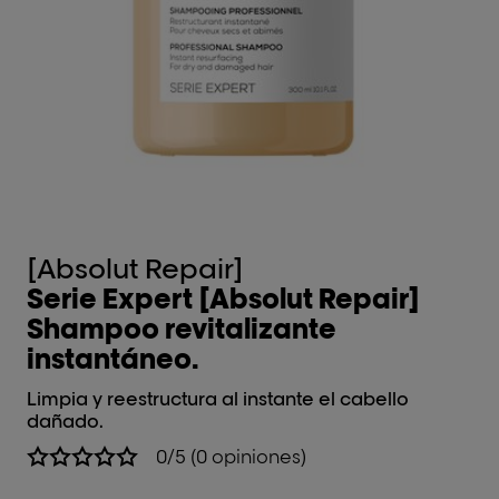
[Absolut Repair]
[
Serie Expert [Absolut Repair]
M
Shampoo revitalizante
p
instantáneo.
Lim
da
Limpia y reestructura al instante el cabello
dañado.
0/5 (0 opiniones)