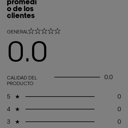
promedi
o de los
clientes
0.0 out of 5 stars
GENERAL
0.0
0.0 out of 5 stars
0.0
CALIDAD DEL
PRODUCTO
5
★
0
4
★
0
3
★
0