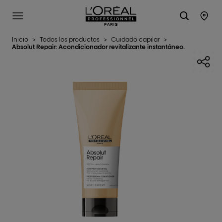
L'Oréal Professionnel Paris
SITE MENU
STO
Inicio
>
Todos los productos
>
Cuidado capilar
>
Absolut Repair: Acondicionador revitalizante instantáneo.