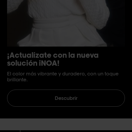
¡Actualízate con la nueva
R
solución iNOA!
¿T
Re
El color más vibrante y duradero, con un toque
brillante.
Descubrir