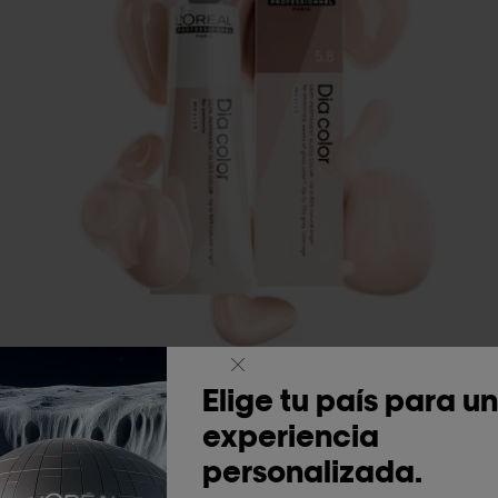
Elige tu país para u
Elige tu país para u
experiencia
experiencia
Color Dia.
i
personalizada.
personalizada.