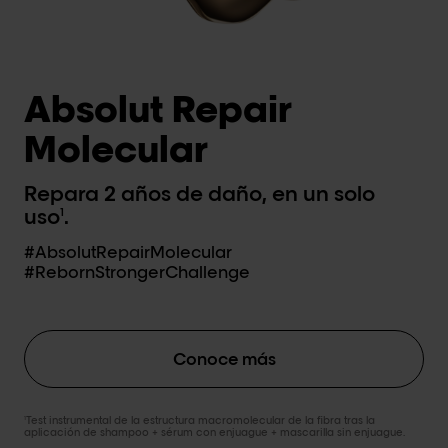
Absolut Repair
Molecular
Repara 2 años de daño, en un solo
uso
.
1
#AbsolutRepairMolecular
#RebornStrongerChallenge
Conoce más
Test instrumental de la estructura macromolecular de la fibra tras la
1
aplicación de shampoo + sérum con enjuague + mascarilla sin enjuague.