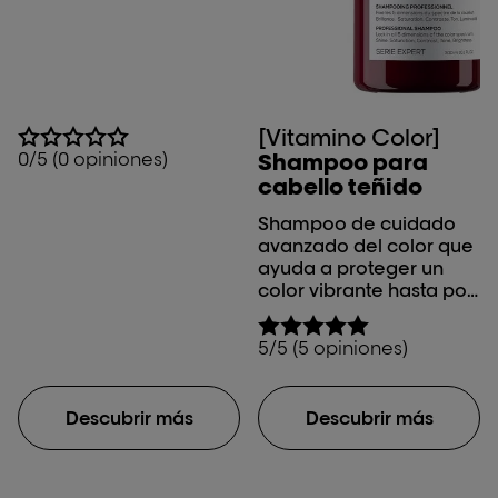
[Vitamino Color]
0/5 (0 opiniones)
Shampoo para
cabello teñido
Shampoo de cuidado
avanzado del color que
ayuda a proteger un
color vibrante hasta por
50 días.* *1Prueba
instrumental con el
5/5 (5 opiniones)
sistema completo de
Vitamino Color
Spectrum
Descubrir más
Descubrir más