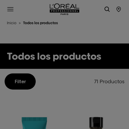
L'Oréal Professionnel Paris
Site Menu
Stor
Inicio
>
Todos los productos
Todos los productos
71 Productos
Filter