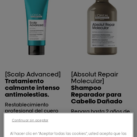
[Scalp Advanced]
[Absolut Repair
Tratamiento
Molecular]
calmante intenso
Shampoo
antimolestias.
Reparador para
Cabello Dañado
Restablecimiento
profesional del cuero
Repara hasta 2 años de
cabelludo desregulado.
daño en un solo uso.
Continuar sin aceptar
Aprobado por
+86% de alisado.
dermatólogos.
Al hacer clic en “Aceptar todas las cookies”, usted acepta que las