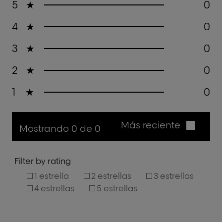
5
★
0
4
★
0
3
★
0
2
★
0
1
★
0
Más reciente
Mostrando 0 de 0
Filter by rating
1 estrella
2 estrellas
3 estrellas
4 estrellas
5 estrellas