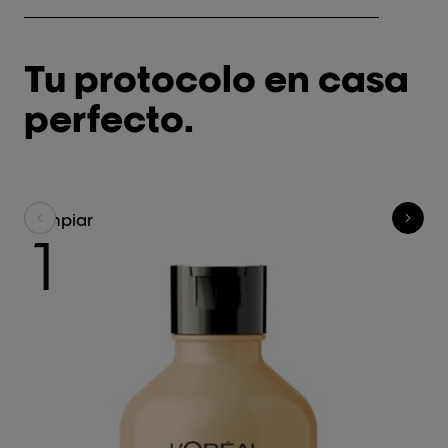
Tu protocolo en casa
perfecto.
Limpiar
Nu
1