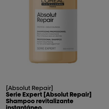
[Absolut Repair]
[
Serie Expert [Absolut Repair]
M
Shampoo revitalizante
p
instantáneo.