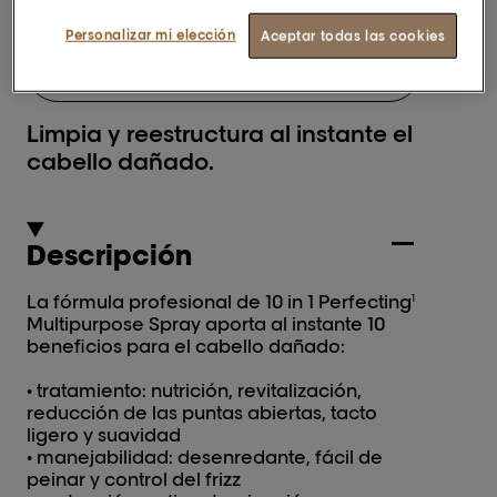
Personalizar mi elección
Aceptar todas las cookies
BUSCAR UN SALÓN
Limpia y reestructura al instante el
cabello dañado.
Descripción
La fórmula profesional de 10 in 1 Perfecting
1
Multipurpose Spray aporta al instante 10
beneficios para el cabello dañado:
• tratamiento: nutrición, revitalización,
reducción de las puntas abiertas, tacto
ligero y suavidad
• manejabilidad: desenredante, fácil de
peinar y control del frizz