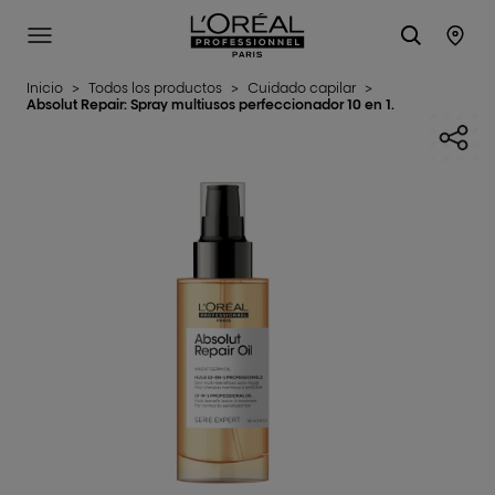
L'Oréal Professionnel Paris
SITE MENU
STO
Inicio
>
Todos los productos
>
Cuidado capilar
>
Absolut Repair: Spray multiusos perfeccionador 10 en 1.