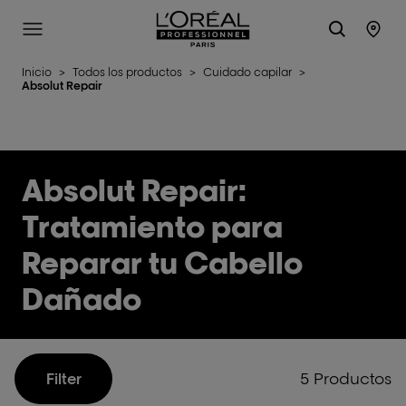
L'Oréal Professionnel Paris
Site Menu
Stor
Inicio
>
Todos los productos
>
Cuidado capilar
>
Absolut Repair
Absolut Repair:
Tratamiento para
Reparar tu Cabello
Dañado
5 Productos
Filter