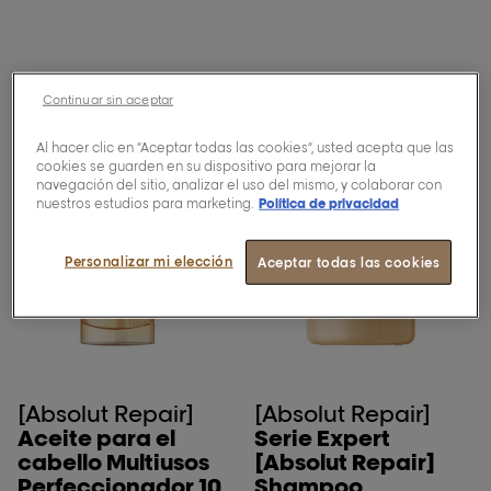
Continuar sin aceptar
Al hacer clic en “Aceptar todas las cookies”, usted acepta que las
cookies se guarden en su dispositivo para mejorar la
navegación del sitio, analizar el uso del mismo, y colaborar con
nuestros estudios para marketing.
Política de privacidad
Personalizar mi elección
Aceptar todas las cookies
[Absolut Repair]
[Absolut Repair]
Aceite para el
Serie Expert
cabello Multiusos
[Absolut Repair]
Perfeccionador 10
Shampoo