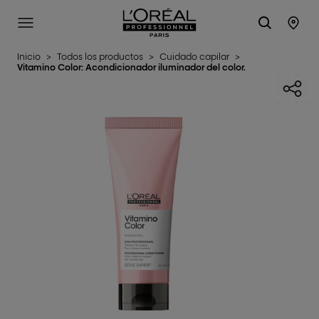
L'Oréal Professionnel Paris
SITE MENU
STO
Inicio
>
Todos los productos
>
Cuidado capilar
>
Vitamino Color: Acondicionador iluminador del color.