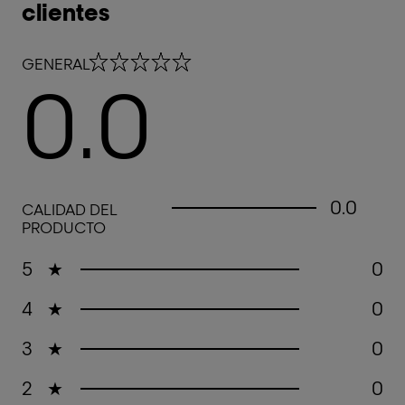
clientes
0.0 out of 5 stars
GENERAL
0.0
0.0 out of 5 stars
0.0
CALIDAD DEL
PRODUCTO
5
★
0
4
★
0
3
★
0
2
★
0