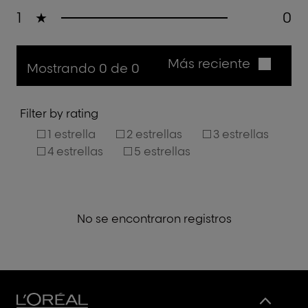
1
★
0
Más reciente
Mostrando 0 de 0
Filter by rating
1 estrella
2 estrellas
3 estrellas
4 estrellas
5 estrellas
No se encontraron registros