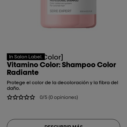
[Vitamino Color]
[
In Salon Label.
Vitamino Color: Shampoo Color
V
Radiante
S
Protege el color de la decoloración y la fibra del
Pro
daño.
da
0/5 (0 opiniones)
DESCUBRIR MÁS