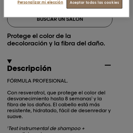
Personalizar mi elección
Aceptar todas las cookies
BUSCAR UN SALÓN
Protege el color de la
decoloración y la fibra del daño.
Descripción
FÓRMULA PROFESIONAL.
Con resveratrol, que protege el color del
desvanecimiento hasta 8 semanas
y la
1
fibra de los daños. El cabello está más
resistente, hidratado, fácil de desenredar y
suave.
Test instrumental de shampoo +
1