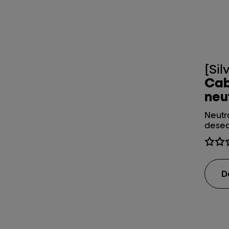
[Sil
Cab
neut
Neutra
desea
D