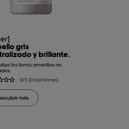
ver]
ello gris
ralizado y brillante.
liza los tonos amarillos no
dos.
0/5 (0 opiniones)
escubrir más