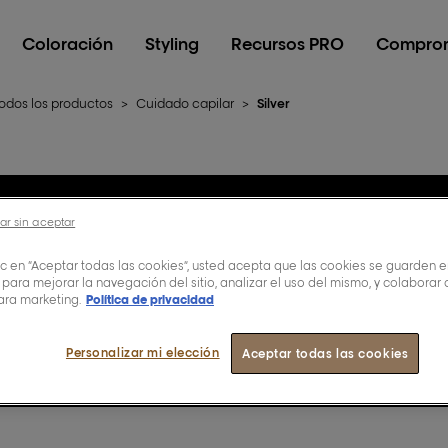
Coloración
Styling
Recursos PRO
Comprom
odos los productos
>
Cuidado capilar
>
Silver
ar sin aceptar
Silver
lic en “Aceptar todas las cookies”, usted acepta que las cookies se guarden e
 para mejorar la navegación del sitio, analizar el uso del mismo, y colaborar
ara marketing.
Política de privacidad
Personalizar mi elección
Aceptar todas las cookies