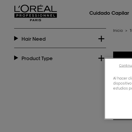
L'Oréal Professionnel Paris
Cuidado Capilar
Inicio
>
T
Hair Need
Product Type
Continu
Al hacer c
dispositivo
estudios p