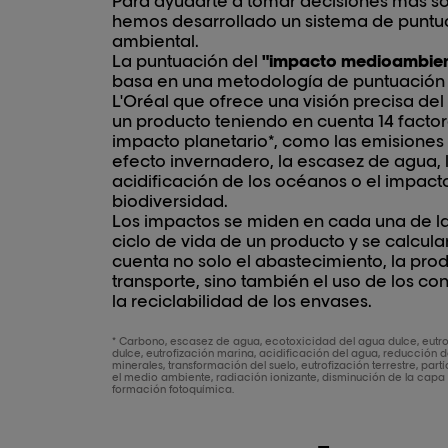
Para ayudarte a tomar decisiones más so
hemos desarrollado un sistema de puntu
ambiental.
La puntuación del
"impacto medioambien
basa en una metodología de puntuación
L'Oréal que ofrece una visión precisa de
un producto teniendo en cuenta 14 facto
impacto planetario*, como las emisiones
efecto invernadero, la escasez de agua, 
acidificación de los océanos o el impacto
biodiversidad.
Los impactos se miden en cada una de la
ciclo de vida de un producto y se calcul
cuenta no solo el abastecimiento, la prod
transporte, sino también el uso de los c
la reciclabilidad de los envases.
* Carbono, escasez de agua, ecotoxicidad del agua dulce, eutro
dulce, eutrofización marina, acidificación del agua, reducción de
minerales, transformación del suelo, eutrofización terrestre, part
el medio ambiente, radiación ionizante, disminución de la capa
formación fotoquímica.