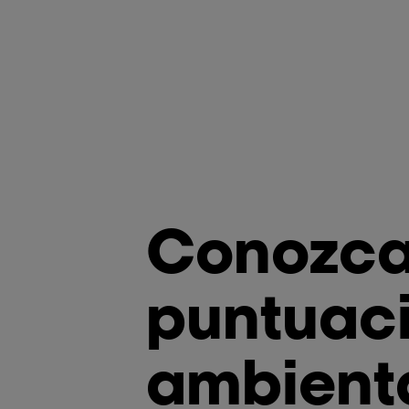
Conozca
puntuaci
ambienta