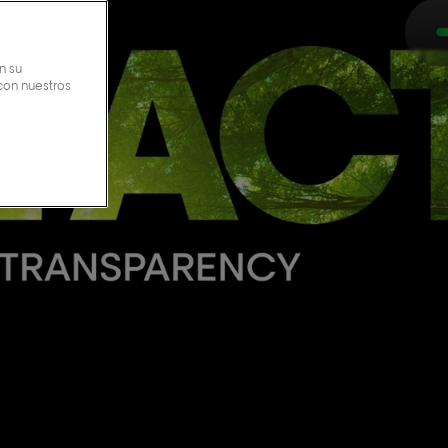
n su
 con nuestros