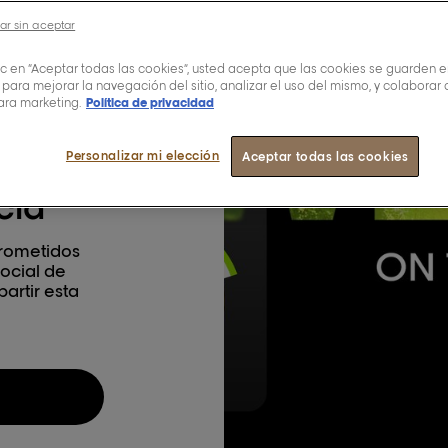
ar sin aceptar
nci
lic en “Aceptar todas las cookies”, usted acepta que las cookies se guarden e
 para mejorar la navegación del sitio, analizar el uso del mismo, y colaborar
ara marketing.
Política de privacidad
Personalizar mi elección
Aceptar todas las cookies
cia
prometidos
social de
artir esta