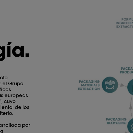
ía.
cto
r el Grupo
ficos
as europeas
", cuyo
ental de los
terio.
arrollada por
os