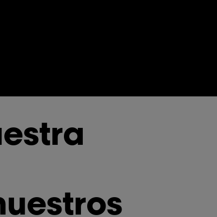
estra
nuestros