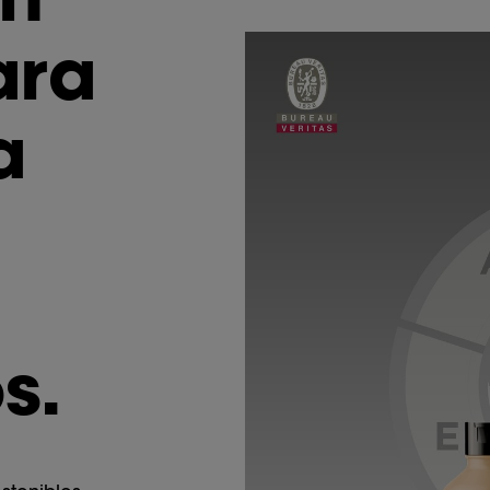
ara
a
s.