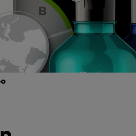
eo
ón