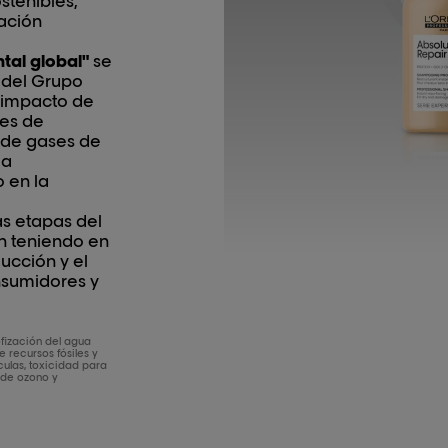
stenibles,
ación
tal global"
se
 del Grupo
l impacto de
res de
 de gases de
la
 en la
s etapas del
an teniendo en
ucción y el
onsumidores y
fización del agua
 recursos fósiles y
ículas, toxicidad para
 de ozono y