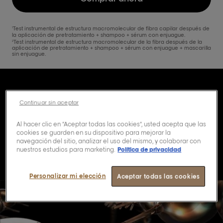
Test instrumental de estructura macromolecular de fibra capilar después de
1
la aplicación de pretratamiento + shampoo + sérum con enjuague.
Test instrumental de estructura macromolecular de la fibra después de la
2
aplicación de pretratamiento + shampoo + sérum con enjuague + mascarilla
sin enjuague.
Descubre la ciencia
Continuar sin aceptar
que hay detrás de
Al hacer clic en “Aceptar todas las cookies”, usted acepta que las
Absolut Repair
cookies se guarden en su dispositivo para mejorar la
navegación del sitio, analizar el uso del mismo, y colaborar con
nuestros estudios para marketing.
Política de privacidad
Molecular
Personalizar mi elección
Aceptar todas las cookies