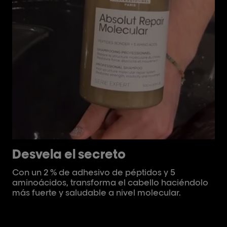
Desvela el secreto
C
p
Con un 2 % de adhesivo de péptidos y 5
aminoácidos, transforma el cabello haciéndolo
El
más fuerte y saludable a nivel molecular.
es
def