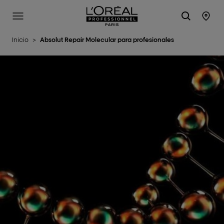
L'Oréal Professionnel Paris
Site Menu
Stor
Inicio
>
Absolut Repair Molecular para profesionales