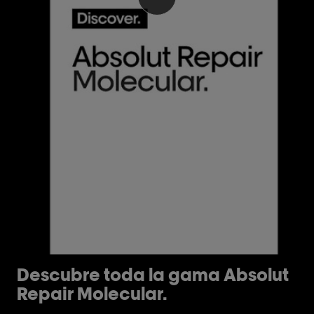
Reproducir el video Descub
Descubre toda la gama Absolut
C
Repair Molecular.
d