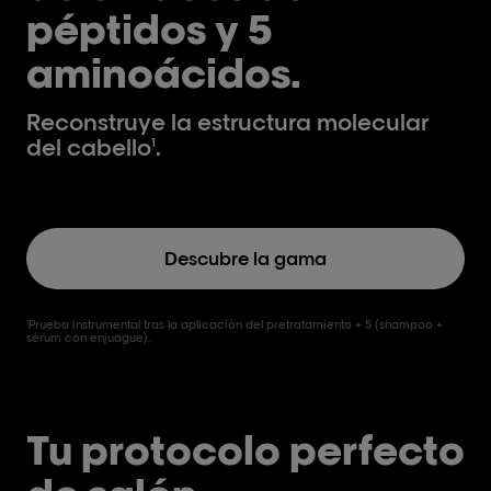
péptidos y 5
aminoácidos.
Reconstruye la estructura molecular
del cabello
.
1
Descubre la gama
Prueba instrumental tras la aplicación del pretratamiento + 5 (shampoo +
1
sérum con enjuague).
Tu protocolo perfecto