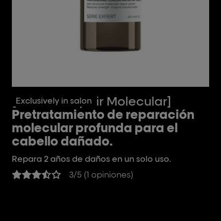
[Absolut Repair Molecular]
[
Exclusively in salon
Pretratamiento de reparación
S
molecular profunda para el
m
cabello dañado.
c
Repara 2 años de daños en un solo uso.
Re
Pa
3/5 (1 opiniones)